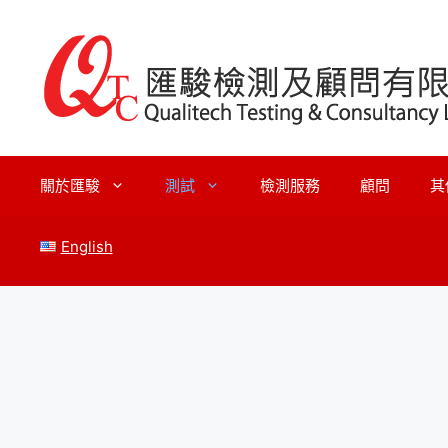
跳
至
內
容
關於匯駿
測試
檢測服務
顧問
其
English